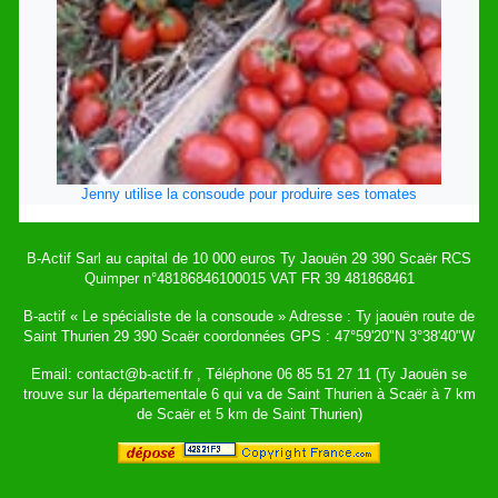
Jenny utilise la consoude pour produire ses tomates
B-Actif Sarl au capital de 10 000 euros Ty Jaouën 29 390 Scaër RCS
Quimper n°48186846100015 VAT FR 39 481868461
B-actif « Le spécialiste de la consoude » Adresse : Ty jaouën route de
Saint Thurien 29 390 Scaër coordonnées GPS : 47°59'20"N 3°38'40"W
Email: contact@b-actif.fr , Téléphone 06 85 51 27 11 (Ty Jaouën se
trouve sur la départementale 6 qui va de Saint Thurien à Scaër à 7 km
de Scaër et 5 km de Saint Thurien)