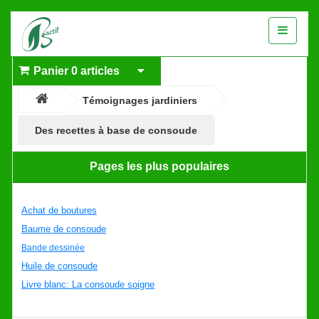
Panier
0 articles
Témoignages jardiniers
Des recettes à base de consoude
Pages les plus populaires
Achat de boutures
Baume de consoude
Bande dessinée
Huile de consoude
Livre blanc: La consoude soigne