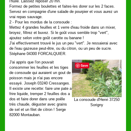
l'huile. Laissez reposer 20 mn.
Formez de petites boulettes et faites-les dorer sur les 2 faces.
Servez en compagnie d'une salade de pourpier et vous aurez un
vrai repas sauvage.
2 - Pour les mordus de la consoude :
Mettez 4 grandes feuilles et 1 verre d'eau froide dans un mixer,
broyez, filtrez et buvez. Si le goût vous semble trop "vert",
ajoutez selon votre goût carotte ou banane !
J'ai effectivement trouvé le jus un peu "vert". Je ressaierai avec
de l'eau gazeuse peut-être, ou du citron, ou un peu de sucre.
Stéphane 04300 FORCALQUIER.
J'ai appris que l'on pouvait
Save
consommer les feuilles et les tiges
de consoude qui auraient un gout de
poisson mais je n'ai pas encore
essayé. Joseph 03240 Cressanges.
Il existe une recette: faire une pate a
frire liquide, tremper 2 feuilles dos a
dos et faire dorer dans une poêle
La consoude d'Henri 37250
très chaude, déguster avec grains
Sorigny
de sel et un filet de citron ! Serge
82000 Montauban.